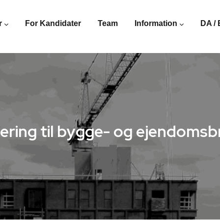
r
For Kandidater
Team
Information
DA /
ering til bygge- og ejendoms