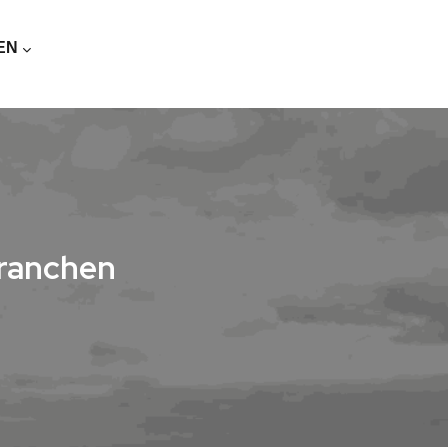
 EN
branchen