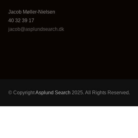
Jacob Møller-Nielsen
40 32 39 17
jacob@asplundsearch.dk
© Copyright
Asplund Search
2025. All Rights Reserved.