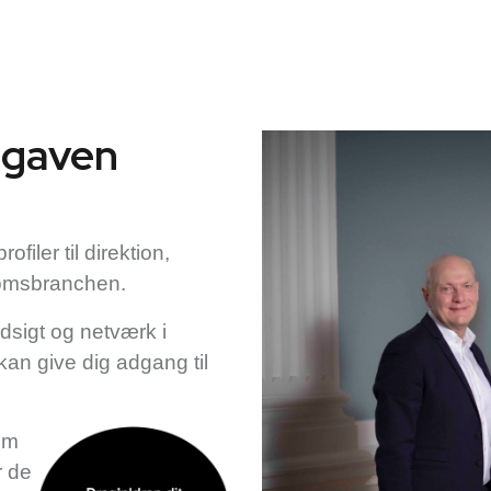
opgaven
filer til direktion,
ndomsbranchen.
dsigt og netværk i
an give dig adgang til
om
r de